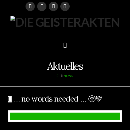
Navigation
Aktuelles
HOME
NEWS
… no words needed … 🥺💚