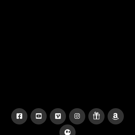
Hallo Ihr Lieben, ist es zu glauben wie die Zeit
vergeht? Beim Blick in den Kalender haben wir
festgestellt, dass seit Gründung der Geisterakten
bereits vier Jahre vergangen sind. Vier Jahre in
denen ihr uns mit wachsender Begeisterung stets
treu begleitet habt. Und wie feiert man so ein
Jubiläum standesgemäß? Richtig … mit
Geschenken. Aber Geisterakten wären nicht
Geisterakten, wenn …
Read More