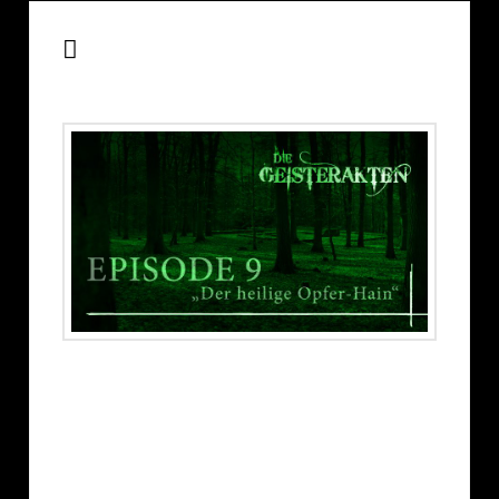
Die Geisterakten – S01E09
„Der heilige Opfer-Hain“
Nach den Erlebnissen der letzten Untersuchung
haben wir alle eine kleine Auszeit gebraucht.
Sandra haben die Geschehnisse der letzten
Episode leider so schwer mitgenommen, dass sie