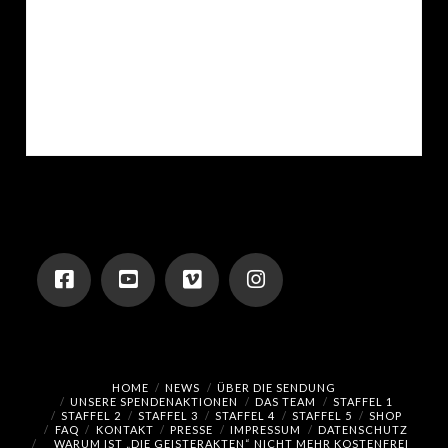
sich entschlossen hat, uns nicht weiter zu
begleiten. Als Wiedereinstieg nach unserer
kleinen Pause hatten wir uns eine vermeintlich
ruhigere Location ausgesucht. Aber so wirklich
ruhig war es dann doch nicht … 😉
HOME
NEWS
ÜBER DIE SENDUNG
UNSERE SPENDENAKTIONEN
DAS TEAM
STAFFEL 1
STAFFEL 2
STAFFEL 3
STAFFEL 4
STAFFEL 5
SHOP
FAQ
KONTAKT
PRESSE
IMPRESSUM
DATENSCHUTZ
WARUM IST „DIE GEISTERAKTEN“ NICHT MEHR KOSTENFREI